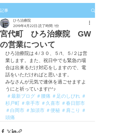
記事
ひろ治療院
2019年4月22日
読了時間: 1分
宮代町 ひろ治療院 GW
の営業について
ひろ治療院は４/３０、５/1、５/２は営
業します。また、祝日中でも緊急の場
合は出来るだけ対応をしますので、電
話をいただければと思います。
みなさんが元気で連休を過ごせますよ
うにと祈っています(^^♪
＃最新ブログ
＃腰痛
＃足のしびれ
＃
杉戸町
＃幸手市
＃久喜市
＃春日部市
＃白岡市
＃加須市
＃便秘
＃肩こり
＃
頭痛