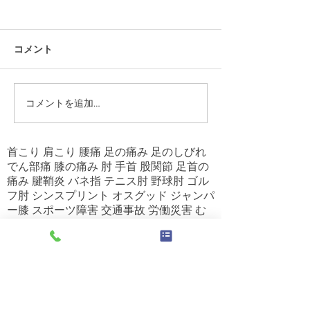
宮代町 ひろ治療院 臨
宮代町 ひろ
時休診のお知らせ
腰・でん部の痛
町 ７０代 女
５月１８日(土）は子供の運動
こんにちは！ ひ
コメント
会の為、お休みさせていただ
す。 今日は宮代
きます。 急に痛くなってしま
の患者様のお話で
った場合は、夕方の施術は対
は、病院で骨と骨
コメントを追加…
応しますので、お電話して下
ので、手術しない
さい。 ＃最新ブログ ＃腰痛
と言われて、２～
＃足のしびれ ＃杉戸町 ＃幸
通っていたそうで
首こり 肩こり 腰痛 足の痛み 足のしびれ
手市 ＃久喜市 ＃春日部市 ＃
には昔のようにス
でん部痛 膝の痛み 肘 手首 股関節 足首の
痛み 腱鞘炎 バネ指 テニス肘 野球肘 ゴル
白岡市 ＃加須市 ＃便秘 ＃肩
たいとの訴えでした。
フ肘 シンスプリント オスグッド ジャンパ
こり ＃頭痛 ＃めまい...
ー膝 スポーツ障害 交通事故 労働災害 む
くみ 冷え症 寝違え 脳梗塞 片麻痺 リハビ
リ 生理痛 猫背 骨盤の歪み 整体 骨格矯正
骨盤調整 バランス調整 ストレートネック
自律神経の乱れ 不眠症 更年期障害 婦人科
疾患 頭痛 めまい 耳鳴り 変形性頚椎症 変
形性腰椎症 変形性膝関節症 筋トレ トレー