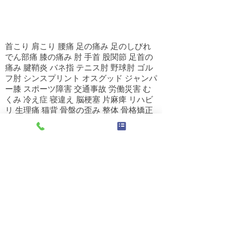
首こり 肩こり 腰痛 足の痛み 足のしびれ
でん部痛 膝の痛み 肘 手首 股関節 足首の
痛み 腱鞘炎 バネ指 テニス肘 野球肘 ゴル
フ肘 シンスプリント オスグッド ジャンパ
ー膝 スポーツ障害 交通事故 労働災害 む
くみ 冷え症 寝違え 脳梗塞 片麻痺 リハビ
リ 生理痛 猫背 骨盤の歪み 整体 骨格矯正
骨盤調整 バランス調整 ストレートネック
自律神経の乱れ 不眠症 更年期障害 婦人科
疾患 頭痛 めまい 耳鳴り 変形性頚椎症 変
形性腰椎症 変形性膝関節症 筋トレ トレー
ニング ダイエット 筋力強化 ぎっくり腰
椎間板ヘルニア ヘルニア 脊柱管狭窄症 坐
骨神経痛 分離症 すべり症 圧迫骨折 梨状
筋症候群 肉離れ 捻挫 打撲 挫傷 五十肩 四
十肩 肩関節周囲炎 カイロプラクティック
アクティベーター AKA オステオパシーマ