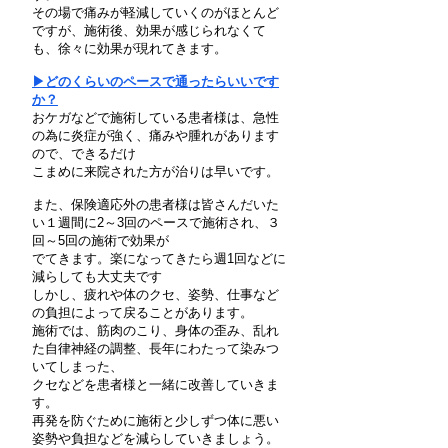
その場で痛みが軽減していくのがほとんど
ですが、施術後、効果が感じられなくて
も、徐々に効果が現れてきます。
▶どのくらいのペースで通ったらいいです
か？
おケガなどで施術している患者様は、急性
の為に炎症が強く、痛みや腫れがあります
ので、できるだけ
こまめに来院された方が治りは早いです。
また、保険適応外の患者様は皆さんだいた
い１週間に2～3回のペースで施術され、３
回～5回の施術で効果が
でてきます。楽になってきたら週1回などに
減らしても大丈夫です
しかし、疲れや体のクセ、姿勢、仕事など
の負担によって戻ることがあります。
施術では、筋肉のこり、身体の歪み、乱れ
た自律神経の調整、長年にわたって染みつ
いてしまった、
クセなどを患者様と一緒に改善していきま
す。
再発を防ぐために施術と少しずつ体に悪い
姿勢や負担などを減らしていきましょう。